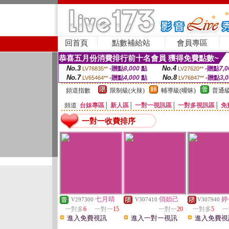
回首頁
點數補給站
會員專區
恭喜五月份消費排行前十名會員 獲得免費點數~
No.3
No.4
-贈點
8,000
點
-贈點
7,0
LV76835**
LV27620**
No.7
No.8
-贈點
4,000
點
-贈點
3,
LV65464**
LV76847**
頻道指數
限制級(火辣)
輔導級(曖昧)
普通級
頻道
台妹專區
│
新人區
│
一對一視訊區
│
一對多視訊區
│
免
一對一收費排序
七月晴
俏妲己
婷
V297300
V307410
V307940
一對多
6
一對一
15
一對一
20
一對多
5
一
進入免費視訊
進入一對一視訊
進入免費視