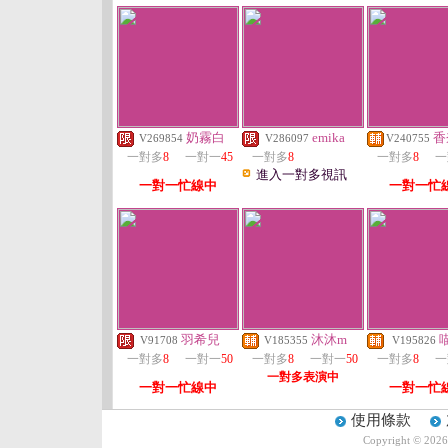
奶霧白
emika
香
V269854
V286097
V240755
一對多
8
一對一
45
一對多
8
一對多
8
一
進入一對多視訊
一對一忙線中
一對一忙
羽希兒
沐沐m
V91708
V185355
V195826
一對多
8
一對一
50
一對多
8
一對一
50
一對多
8
一
一對多表演中
一對一忙線中
一對一忙
使用條款
Copyright © 202