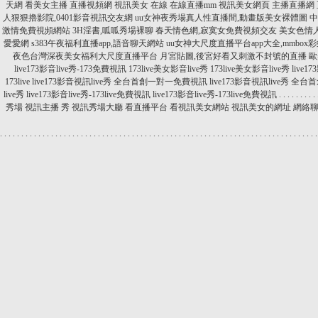
天網
看美女主播
直播視頻網
視訊美女 在線
在線直播mm
視訊美女網頁
主播直播網
人狠狠擼影院,0401影音視訊交友網
uu女神夜秀場真人性直播間,動畫版美女裸體圖
中
激情免費視頻網站
3H淫書,呱呱秀場裸聊
春天情色網,寂寞女免費視頻交友
美女色情人
愛愛網
s383午夜福利直播app,語音聊天網站
uu女神大尺度直播平台app大全,mmbox
夜色台灣深夜美女福利大尺度直播平台
月宮貼圖,後宮好看又刺激不封號的直播
歐
live173影音live秀-173免費視訊
173live美女影音live秀
173live美女影音live秀
live1
173live
live173影音視訊live秀 全台首創一對一免費視訊
live173影音視訊live秀 
live秀
live173影音live秀-173live免費視訊
live173影音live秀-173live免費視訊
.
.
.
.
.
.
.
.
.
秀場
視訊主播 秀
視訊秀場大廳
看直播平台
看視訊美女網站
視訊美女的網址
網絡
.
.
.
.
.
.
.
.
.
.
.
.
.
.
.
.
.
.
.
.
.
.
.
.
.
.
.
.
.
.
.
.
.
.
.
.
.
.
.
.
.
.
.
.
.
.
.
.
.
.
.
.
.
.
.
.
.
.
.
.
.
.
.
.
.
.
.
.
.
.
.
.
.
.
.