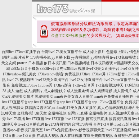
依'電腦網際網路分級辦法'為限制級，限定為年滿
1
本站內影音內容及各項條款。為防範未滿
18
歲之
金會TICRF分級服務
的安裝與設定。
(為還給愛護
台灣live173mm直播平台
台灣live173美女直播平台
成人線上影片
色情線上影片
情色
網站
三級片黃片
173直播外流
yy直播下載
yy直播頻道
yy視頻直播
live173免費帳號
1
天交友網
protein 日本視訊
jp 日本視訊網
日本視訊網址
日本視訊帳號
ut視訊聊天交
城
a383a 影音手機版
s383live影音秀
s383live 視訊
live173美女直播平台
live173
173liveshow視訊美女
173liveshow影音
免費視訊173live
173live秀
173live影音
173li
訊
love173 視訊聊天
live173美女直播平台
live173女神直播平台
live173mm直播平台
l
影音
免費視訊173live
173live秀
173live影音
173live影音秀
173免費視訊聊天
173視訊
3d 成人 遊戲
成人據情片
成人劇情影片
成人漫畫劇情
成人劇情電影
成人愛情片
成
女a片
絲襪美女圖片
黑絲襪美女
mm夜色美女真人直播間
mm夜色免費黃直播軟件下
live173直播平台app
live173直播平台app
live173直播平台app
173live直播平台
免費視訊a
真人視訊聊天
愛聊語音聊天室,mmbox彩虹美女真人直播間
真人色情表演視頻網站
訊聊天室
金瓶梅視訊聊天室
金瓶梅視訊
台灣173直播
金瓶梅影片
真人視訊聊天室
s
秀
live173直播
live173直播
live 173直播
live 173直播
後宮視訊直播
後宮視訊直播
liv
訊聊天室
live173直播官網
live173直播官網
台灣173直播
台灣173直播
live173影音視訊
直播app-影音視訊聊天室
Live173-免費直播app-影音視訊聊天室
live173直播官網
li
173直播
live 173直播
在線真人視訊
真人在線視訊
在線免費觀看視訊
直播視訊在線