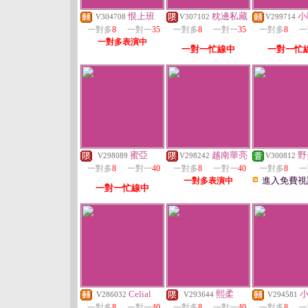
恨上班
枕邊私藏
小
V304708
V307102
V299714
一對多
8
一對一
35
一對多
8
一對一
35
一對多
8
一
一對多表演中
一對一忙線中
一對一忙
蜜亞
越南華亮
野
V298089
V298242
V300812
一對多
8
一對一
40
一對多
8
一對一
40
一對多
8
一
進入免費視
一對多表演中
一對一忙線中
Celial
熙柔
V286032
V293644
V294581
一對多
8
一對一
40
一對多
8
一對一
40
一對多
8
一