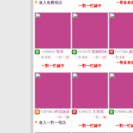
進入免費視訊
一對多表
一對一忙線中
智米
無糖鮮綠
越
V300931
V176378
V177590
一對多
6
一對一
25
一對多
6
一對一
25
一對多
6
一
一對多表
一對一忙線中
一對一忙線中
婷花妹妹
大美呢
純
V307083
V290551
V296902
一對一
30
一對一
30
一
進入一對一視訊
一對一忙線中
一對一忙