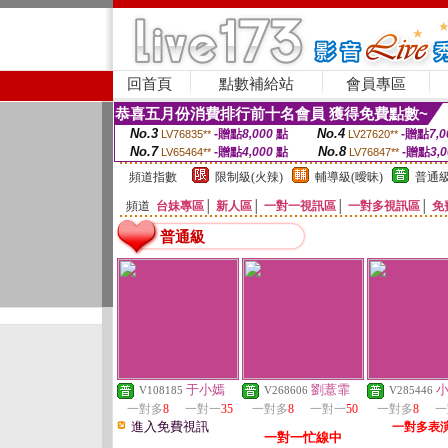
回首頁
點數補給站
會員專區
恭喜五月份消費排行前十名會員 獲得免費點數~
No.3
No.4
-贈點
8,000
點
-贈點
7,0
LV76835**
LV27620**
No.7
No.8
-贈點
4,000
點
-贈點
3,
LV65464**
LV76847**
頻道指數
限制級(火辣)
輔導級(曖昧)
普通級
頻道
台妹專區
│
新人區
│
一對一視訊區
│
一對多視訊區
│
免
普通級
于小嫣
劉薏霏
V108185
V268606
V285446
一對多
8
一對一
35
一對多
8
一對一
50
一對多
8
一
進入免費視訊
一對多表
一對一忙線中