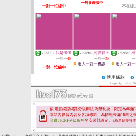
一對多表演中
一對一忙線中
不在線
我是優優
純愛戰土
桃
V288717
V296902
V309585
一對一
40
一對一
30
一
進入一對一視訊
進入一對一
一對一忙線中
使用條款
Copyright © 202
依'電腦網際網路分級辦法'為限制級，限定為年滿
1
本站內影音內容及各項條款。為防範未滿
18
歲之
金會TICRF分級服務
的安裝與設定。
(為還給愛護