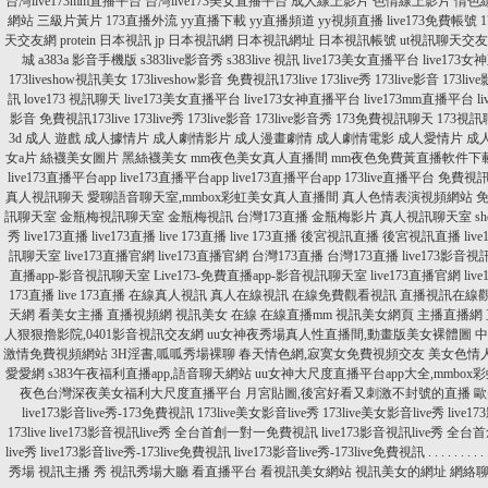
台灣live173mm直播平台
台灣live173美女直播平台
成人線上影片
色情線上影片
情色
網站
三級片黃片
173直播外流
yy直播下載
yy直播頻道
yy視頻直播
live173免費帳號
1
天交友網
protein 日本視訊
jp 日本視訊網
日本視訊網址
日本視訊帳號
ut視訊聊天交
城
a383a 影音手機版
s383live影音秀
s383live 視訊
live173美女直播平台
live173
173liveshow視訊美女
173liveshow影音
免費視訊173live
173live秀
173live影音
173li
訊
love173 視訊聊天
live173美女直播平台
live173女神直播平台
live173mm直播平台
l
影音
免費視訊173live
173live秀
173live影音
173live影音秀
173免費視訊聊天
173視訊
3d 成人 遊戲
成人據情片
成人劇情影片
成人漫畫劇情
成人劇情電影
成人愛情片
成
女a片
絲襪美女圖片
黑絲襪美女
mm夜色美女真人直播間
mm夜色免費黃直播軟件下
live173直播平台app
live173直播平台app
live173直播平台app
173live直播平台
免費視訊a
真人視訊聊天
愛聊語音聊天室,mmbox彩虹美女真人直播間
真人色情表演視頻網站
訊聊天室
金瓶梅視訊聊天室
金瓶梅視訊
台灣173直播
金瓶梅影片
真人視訊聊天室
s
秀
live173直播
live173直播
live 173直播
live 173直播
後宮視訊直播
後宮視訊直播
liv
訊聊天室
live173直播官網
live173直播官網
台灣173直播
台灣173直播
live173影音視訊
直播app-影音視訊聊天室
Live173-免費直播app-影音視訊聊天室
live173直播官網
li
173直播
live 173直播
在線真人視訊
真人在線視訊
在線免費觀看視訊
直播視訊在線
天網
看美女主播
直播視頻網
視訊美女 在線
在線直播mm
視訊美女網頁
主播直播網
人狠狠擼影院,0401影音視訊交友網
uu女神夜秀場真人性直播間,動畫版美女裸體圖
中
激情免費視頻網站
3H淫書,呱呱秀場裸聊
春天情色網,寂寞女免費視頻交友
美女色情人
愛愛網
s383午夜福利直播app,語音聊天網站
uu女神大尺度直播平台app大全,mmbox
夜色台灣深夜美女福利大尺度直播平台
月宮貼圖,後宮好看又刺激不封號的直播
歐
live173影音live秀-173免費視訊
173live美女影音live秀
173live美女影音live秀
live1
173live
live173影音視訊live秀 全台首創一對一免費視訊
live173影音視訊live秀 
live秀
live173影音live秀-173live免費視訊
live173影音live秀-173live免費視訊
.
.
.
.
.
.
.
.
.
秀場
視訊主播 秀
視訊秀場大廳
看直播平台
看視訊美女網站
視訊美女的網址
網絡