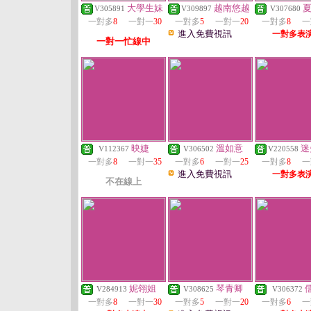
大學生妹
越南悠越
V305891
V309897
V307680
一對多
8
一對一
30
一對多
5
一對一
20
一對多
8
一
進入免費視訊
一對多表
一對一忙線中
映婕
溫如意
迷
V112367
V306502
V220558
一對多
8
一對一
35
一對多
6
一對一
25
一對多
8
一
進入免費視訊
一對多表
不在線上
妮翎姐
琴青卿
V284913
V308625
V306372
一對多
8
一對一
30
一對多
5
一對一
20
一對多
6
一