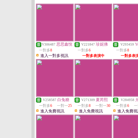
思思鑫悅
珍妮佛
Y
V306487
V221847
V293459
一對多
8
一對多
6
一對多
8
進入一對多視訊
一對多表演中
一對多表
白兔糖
夏芮熙
V258587
V271309
V284958
一對多
6
一對一
25
一對多
8
一對一
30
一對多
6
一
進入免費視訊
進入免費視訊
進入免費視