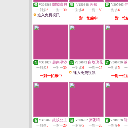
閣閣寶貝
芮知
V306563
V150848
V307663
一對多
6
一對一
30
一對多
8
一對一
50
一對多
6
一
進入免費視訊
一對一忙線中
一對一忙
越南潮汐
白玫瑰花
越
V301827
V250642
V306736
一對多
8
一對一
30
一對多
6
一對一
25
一對多
5
一
進入免費視訊
一對一忙線中
一對一忙
紋蚊公主
粥粥唷
龍
V309869
V308202
V308878
一對多
5
一對一
20
一對多
5
一對一
20
一對多
6
一